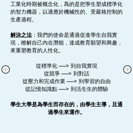
工業化時期被概念化，爲的是把學生塑成標準化
的智力機器，以適應於機械性的、受嚴格控制的
生產過程。
：我們的使命是通過促進學生自我實
解決之法
現，瞭解自己內在潛能，達成教育願望和興趣，
來重塑教育的人性化。
從標準化 --
--
> 到自我實現
從競爭
----
> 到對話
從壓力和完成作業 --
--
> 到學習的自由
從記憶知識點 --
--
> 到活生生的體驗
學生大學是為學生而存在的，由學生主導，且通
過學生來運作。