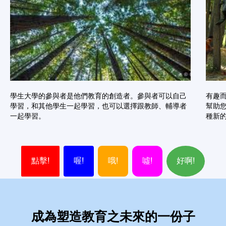
學生大學的參與者是他們教育的創造者。參與者可以自己
有趣
學習，和其他學生一起學習，也可以選擇跟教師、輔導者
幫助
一起學習。
種新
點擊!
喔!
哦!
噓!
好啊!
成為塑造教育之未來的一份子